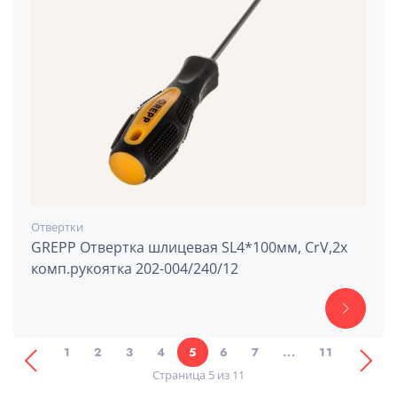
Отвертки
GREPP Отвертка шлицевая SL4*100мм, CrV,2х
комп.рукоятка 202-004/240/12
1
2
3
4
5
6
7
...
11
Страница 5 из 11